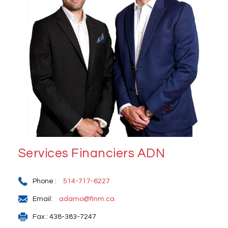
Services Financiers ADN
Phone :
514-717-6227
Email:
adamo@finm.ca
Fax : 438-383-7247