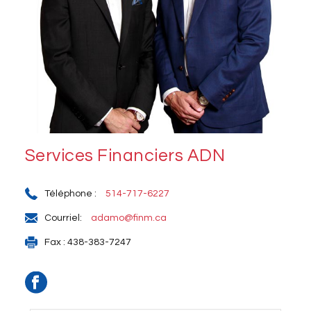
Services Financiers ADN
Téléphone :
514-717-6227
Courriel:
adamo@finm.ca
Fax : 438-383-7247